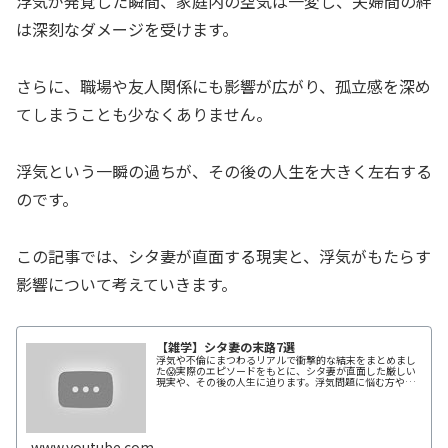
浮気が発覚した瞬間、家庭内の空気は一変し、夫婦間の絆
は深刻なダメージを受けます。
さらに、職場や友人関係にも影響が広がり、孤立感を深め
てしまうことも少なくありません。
浮気という一瞬の過ちが、その後の人生を大きく左右する
のです。
この記事では、シタ妻が直面する現実と、浮気がもたらす
影響について考えていきます。
【雑学】シタ妻の末路7選
浮気や不倫にまつわるリアルで衝撃的な結末をまとめまし
た😱実際のエピソードをもとに、シタ妻が直面した厳しい
現実や、その後の人生に迫ります。浮気問題に悩む方や、
これからの夫婦関係を考える方必見の内容です👩‍❤️‍👨人生の
教訓を得られること間違い...
www.youtube.com