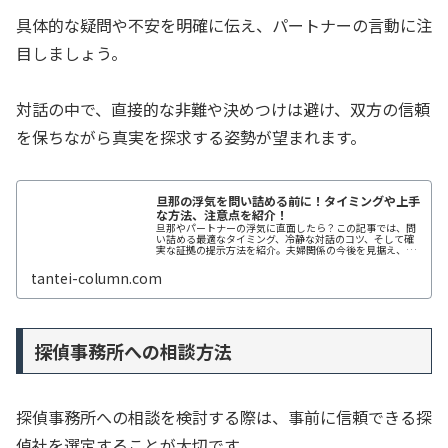
具体的な疑問や不安を明確に伝え、パートナーの言動に注
目しましょう。
対話の中で、直接的な非難や決めつけは避け、双方の信頼
を保ちながら真実を探求する姿勢が望まれます。
旦那の浮気を問い詰める前に！タイミングや上手
な方法、注意点を紹介！
旦那やパートナーの浮気に直面したら？この記事では、問
い詰める最適なタイミング、冷静な対話のコツ、そして確
実な証拠の提示方法を紹介。夫婦関係の今後を見据え、上
手な問い詰め方で解決へ導きます。
tantei-column.com
探偵事務所への相談方法
探偵事務所への相談を検討する際は、事前に信頼できる探
偵社を選定することが大切です。