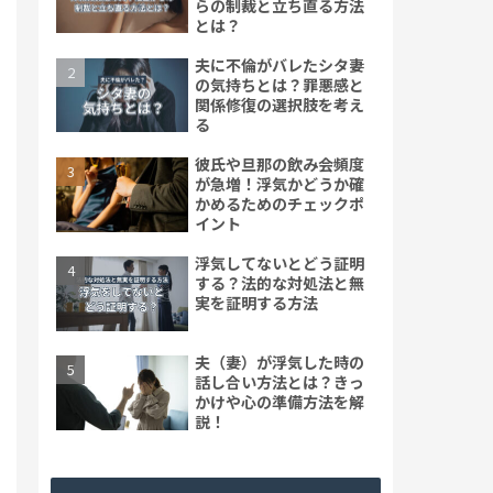
らの制裁と立ち直る方法
とは？
夫に不倫がバレたシタ妻
の気持ちとは？罪悪感と
関係修復の選択肢を考え
る
彼氏や旦那の飲み会頻度
が急増！浮気かどうか確
かめるためのチェックポ
イント
浮気してないとどう証明
する？法的な対処法と無
実を証明する方法
夫（妻）が浮気した時の
話し合い方法とは？きっ
かけや心の準備方法を解
説！