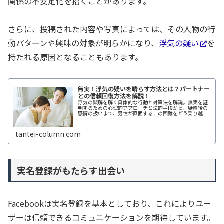
関係の不安定化を招くことがあります。
さらに、投稿された内容や写真によっては、その人物の行
動パターンや興味の対象が明らかになり、
浮気の疑い
を
持たれる原因となることもあります。
無実！浮気の疑いを晴らす方法とは？パートナー
との信頼回復方法を解説！
浮気の誤解を解く具体的な行動と対策法を解説。無実を証
明するための心理的アプローチと法的手段から、疑惑後の
感情の扱いまで、男性が直面するこの困難をどう乗り越え
るかをサポートします。関係を修復し、信頼を再構築する
方法を学びましょう。
tantei-column.com
実名登録がもたらす出会い
Facebookは実名登録を基本としており、これによりユー
ザーは信頼できるコミュニケーションを期待しています。