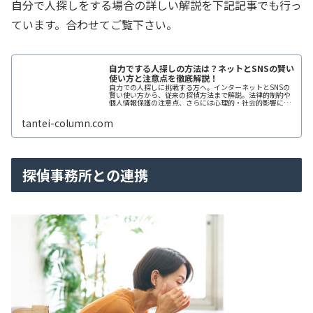
自分で人探しをする場合の詳しい解説を下記記事でも行っ
ています。合わせてご覧下さい。
自力でする人探しの方法は？ネットとSNSの賢い
使い方と注意点を徹底解説！
自力での人探しに挑戦する方へ。インターネットとSNSの
賢い使い方から、従来の探偵方法まで解説。法律的制約や
個人情報保護の注意点、さらには心理的・社会的影響につ
いても考慮し、安全かつ効果的な人探しの方法を紹介。失
踪者捜索や警察への依頼の際のポ...
tantei-column.com
探偵事務所との連携