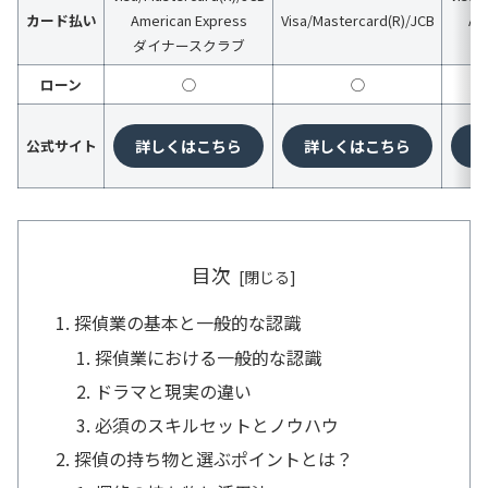
カード払い
American Express
Visa/Mastercard(R)/JCB
Am
ダイナースクラブ
ダ
ローン
◯
◯
公式サイト
詳しくはこちら
詳しくはこちら
詳
目次
探偵業の基本と一般的な認識
探偵業における一般的な認識
ドラマと現実の違い
必須のスキルセットとノウハウ
探偵の持ち物と選ぶポイントとは？