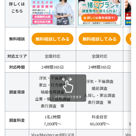
詳しくは
こちら
無料相談
無料相談してみる
無料相談してみる
無
対応エリア
全国対応
全国対応
対応時間
24時間365日
24時間365日
浮気・不倫調査
浮気・不倫調査
家出・行方調査
婚前調査
調査項目
結婚信用調査
人探し・家出調査
人
スクロールできます
企業・個人信用調査
素行調査 等
素行調査 等
1名1時間
料金目安
調査料金
7,000円～
60,000円〜
55
Visa/Mastercard(R)/JCB
Visa/